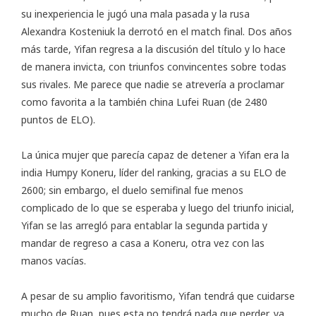
su inexperiencia le jugó una mala pasada y la rusa
Alexandra Kosteniuk
la derrotó en el match final
. Dos años
más tarde, Yifan regresa a la discusión del título y lo hace
de manera invicta, con triunfos convincentes sobre todas
sus rivales. Me parece que nadie se atrevería a proclamar
como favorita a la también china Lufei Ruan (de 2480
puntos de ELO).
La única mujer que parecía capaz de detener a Yifan era la
india Humpy Koneru, líder del ranking, gracias a su ELO de
2600; sin embargo, el duelo semifinal fue menos
complicado de lo que se esperaba y luego del triunfo inicial,
Yifan se las arregló para entablar la segunda partida y
mandar de regreso a casa a Koneru, otra vez con las
manos vacías.
A pesar de su amplio favoritismo, Yifan tendrá que cuidarse
mucho de Ruan, pues esta no tendrá nada que perder, ya