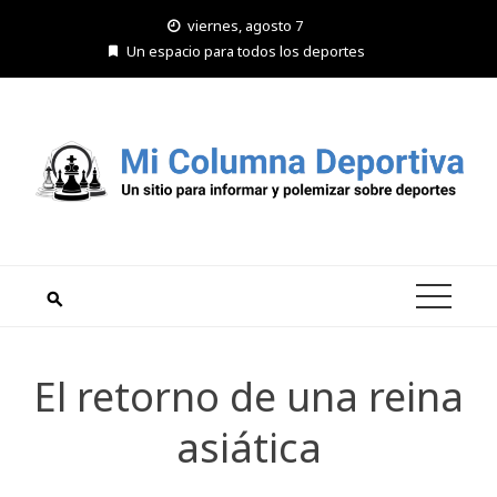
Saltar
viernes, agosto 7
al
Un espacio para todos los deportes
contenido
El retorno de una reina
asiática