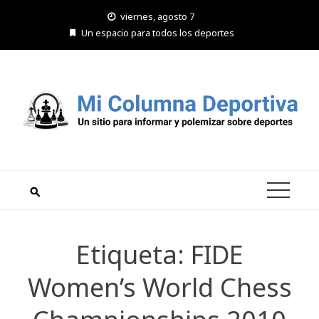
Saltar
viernes, agosto 7
al
Un espacio para todos los deportes
contenido
Etiqueta:
FIDE
Women’s World Chess