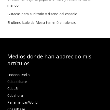
mando
Butacas para auditorio y diseño del espacio
El último baile de Messi terminó en silencio
Medios donde han aparecido mis
artículos
Habana Radio
Cubadebate
CubaSí
Cubahora
PanamericanWorld
ChessBase