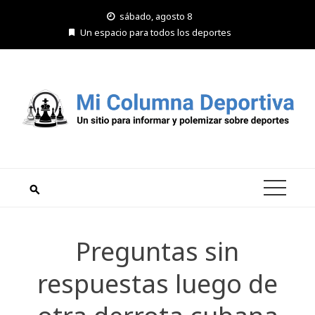
Saltar
sábado, agosto 8
al
Un espacio para todos los deportes
contenido
Preguntas sin
respuestas luego de