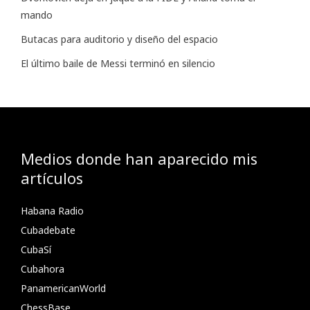
mando
Butacas para auditorio y diseño del espacio
El último baile de Messi terminó en silencio
Medios donde han aparecido mis
artículos
Habana Radio
Cubadebate
CubaSí
Cubahora
PanamericanWorld
ChessBase