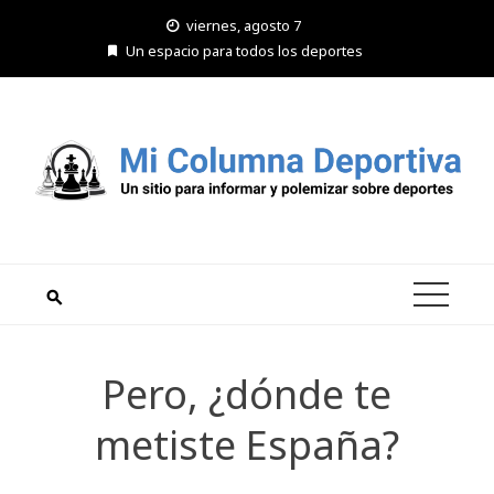
Saltar
viernes, agosto 7
al
Un espacio para todos los deportes
contenido
Pero, ¿dónde te
metiste España?