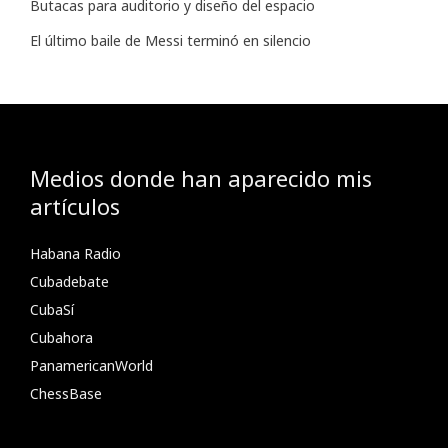
Butacas para auditorio y diseño del espacio
El último baile de Messi terminó en silencio
Medios donde han aparecido mis
artículos
Habana Radio
Cubadebate
CubaSí
Cubahora
PanamericanWorld
ChessBase