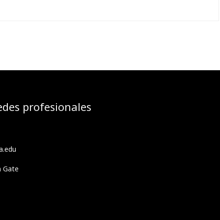
edes profesionales
a.edu
h Gate