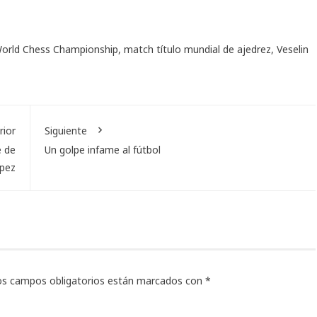
orld Chess Championship
,
match título mundial de ajedrez
,
Veselin
rior
Siguiente
e de
Un golpe infame al fútbol
ópez
os campos obligatorios están marcados con
*