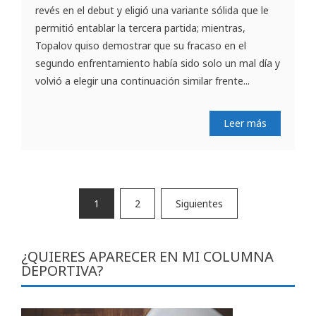
revés en el debut y eligió una variante sólida que le
permitió entablar la tercera partida; mientras,
Topalov quiso demostrar que su fracaso en el
segundo enfrentamiento había sido solo un mal día y
volvió a elegir una continuación similar frente...
Leer más
Paginación
1
2
Siguientes
de
entradas
¿QUIERES APARECER EN MI COLUMNA
DEPORTIVA?