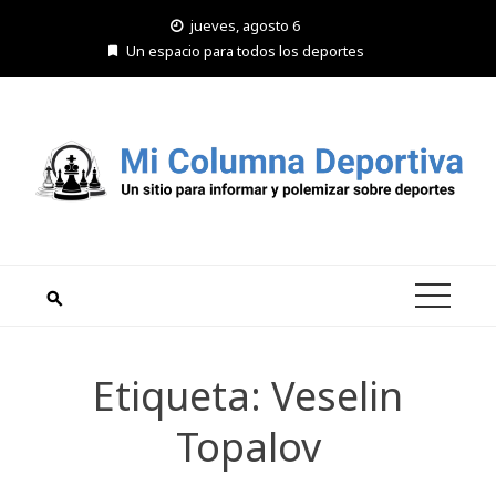
Saltar
jueves, agosto 6
al
Un espacio para todos los deportes
contenido
Etiqueta:
Veselin
Topalov