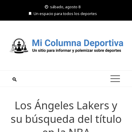
Saltar
sábado, agosto 8
al
Un espacio para todos los deportes
contenido
Los Ángeles Lakers y
su búsqueda del título