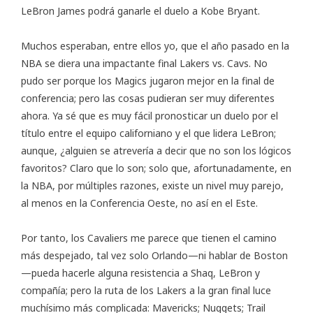
LeBron James
podrá ganarle el duelo a
Kobe Bryant
.
Muchos esperaban, entre ellos yo, que
el año pasado en la
NBA
se diera una impactante final Lakers vs. Cavs. No
pudo ser porque los Magics jugaron mejor en la final de
conferencia; pero las cosas pudieran ser muy diferentes
ahora. Ya sé que es muy fácil pronosticar un duelo por el
título entre el equipo californiano y el que lidera LeBron;
aunque, ¿alguien se atrevería a decir que no son los lógicos
favoritos? Claro que lo son; solo que, afortunadamente, en
la NBA, por múltiples razones, existe un nivel muy parejo,
al menos en la Conferencia Oeste, no así en el Este.
Por tanto, los Cavaliers me parece que tienen el camino
más despejado, tal vez solo Orlando—ni hablar de Boston
—pueda hacerle alguna resistencia a Shaq, LeBron y
compañía; pero la ruta de los Lakers a la gran final luce
muchísimo más complicada: Mavericks; Nuggets; Trail