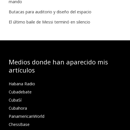
mando
Butacas para auditorio y diseño del espacio
El último baile de Messi terminó en silencio
Medios donde han aparecido mis
artículos
Habana Radio
Cubadebate
CubaSí
Cubahora
PanamericanWorld
ChessBase