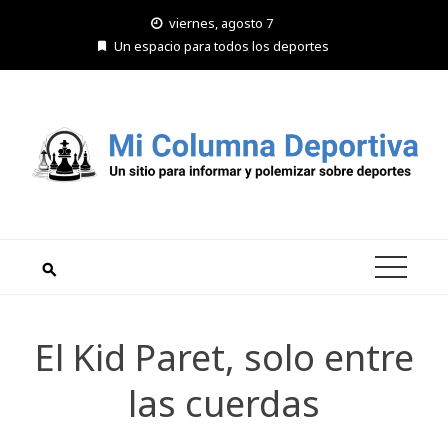
Saltar
viernes, agosto 7
al
Un espacio para todos los deportes
contenido
El Kid Paret, solo entre
las cuerdas