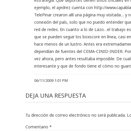
estrategia. Qué deportes tienen sitios oficiales en 
ejemplo, el ajedrez cuenta con
http://www.capabla
TelePinar crearon allí una página muy visitada… y
conexión del país, solo que no puedo entender qu
red de redes. En cuanto a lo de Lazo…el trabajo e
que se pueden seguir los boxscore en línea, casi en
hace menos de un lustro. Antes era extremadamente
dependían de fuentes del CEMA-CINID-INDER. Por 
vez ahora, pero antes resultaba imposible. De cu
interesante y que de fondo tiene el cómo no guar
06/11/2009 1:01 PM
DEJA UNA RESPUESTA
Tu dirección de correo electrónico no será publicada.
L
Comentario
*