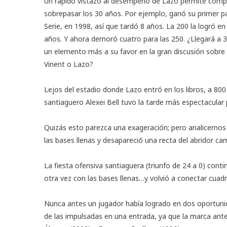
Un rápido vistazo al desempeño de Lazo permite comp
sobrepasar los 30 años. Por ejemplo, ganó su primer pa
Serie, en 1998, así que tardó 8 años. La 200 la logró en
años. Y ahora demoró cuatro para las 250. ¿Llegará a 
un elemento más a su favor en la gran discusión sobre
Vinent o Lazo?
Lejos del estadio donde Lazo entró en los libros, a 800 k
santiaguero Alexei Bell tuvo la tarde más espectacular 
Quizás esto parezca una exageración; pero analicemos l
las bases llenas y desapareció una recta del abridor ca
La fiesta ofensiva santiaguera (triunfo de 24 a 0) cont
otra vez con las bases llenas…y volvió a conectar cuad
Nunca antes un jugador había logrado en dos oportunid
de las impulsadas en una entrada, ya que la marca ant