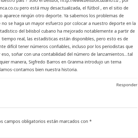
nuestro país ? Solo el béisbol,
http://www.beisbolcubano.cu
, por
nca.co.cu
pero está muy desactualizada, el fútbol , en el sitio de
 no aparece ningún otro deporte. Ya sabemos los problemas de
e no se haga un mayor esfuerzo por colocar a nuestro deporte en la
stadístico del béisbol cubano ha mejorado notablemente a partir de
 tiempo real, las estadísticas están disponibles, pero esto es de
 difícil tener números confiables, incluso por los periodistas que
eso, soñar con una contabilidad del número de lanzamientos…tal
alquier manera, Sigfredo Barros en Granma introdujo un tema
damos-contamos bien nuestra historia.
Responder
os campos obligatorios están marcados con
*