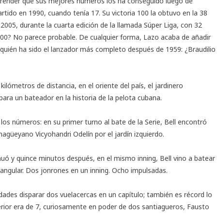
render que sus mejores números los ha conseguido luego de
rtido en 1990, cuando tenía 17. Su victoria 100 la obtuvo en la 38
 2005, durante la cuarta edición de la llamada Súper Liga, con 32
300? No parece probable. De cualquier forma, Lazo acaba de añadir
 quién ha sido el lanzador más completo después de 1959: ¿Braudilio
ilómetros de distancia, en el oriente del país, el jardinero
para un bateador en la historia de la pelota cubana.
os números: en su primer turno al bate de la Serie, Bell encontró
magüeyano Vicyohandri Odelín por el jardín izquierdo.
inuó y quince minutos después, en el mismo inning, Bell vino a batear
rangular. Dos jonrones en un inning. Ocho impulsadas.
ades disparar dos vuelacercas en un capítulo; también es récord lo
erior era de 7, curiosamente en poder de dos santiagueros, Fausto