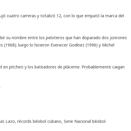
ujó cuatro carreras y totalizó 12, con lo que empató la marca del
ibir su nombre entre los peloteros que han disparado dos jonrones
es (1968); luego lo hicieron Evenecer Godínez (1996) y Michel
l en pitcheo y los bateadores de pláceme. Probablemente caigan
í
uis Lazo
,
récords béisbol cubano
,
Serie Nacional béisbol