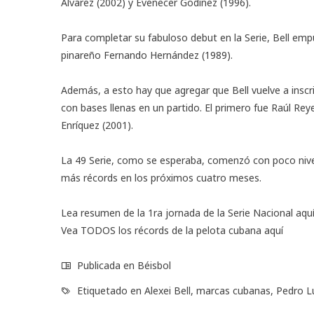
Álvarez (2002) y Evenecer Godínez (1996).
Para completar su fabuloso debut en la Serie, Bell emp
pinareño Fernando Hernández (1989).
Además, a esto hay que agregar que Bell vuelve a inscr
con bases llenas en un partido. El primero fue Raúl Rey
Enríquez (2001).
La 49 Serie, como se esperaba, comenzó con poco nive
más récords en los próximos cuatro meses.
Lea resumen de la 1ra jornada de la Serie Nacional
aqu
Vea TODOS los récords de la pelota cubana
aquí
Publicada en
Béisbol
Etiquetado en
Alexei Bell
,
marcas cubanas
,
Pedro L