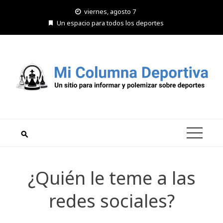
Saltar
viernes, agosto 7
al
Un espacio para todos los deportes
contenido
¿Quién le teme a las
redes sociales?