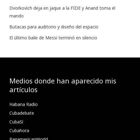
Dvorkovich deja en jaque a la FIDE y Anand toma el
mando
Butacas para auditorio y diseño del espacio
El último baile de Messi terminó en silencio
Medios donde han aparecido mis
artículos
Habana Radio
Cubadebate
CubaSí
Cubahora
PanamericanWorld