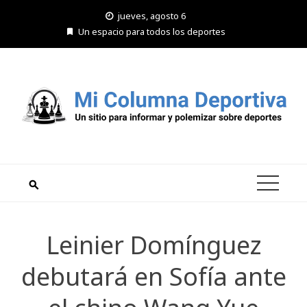
Saltar
jueves, agosto 6
al
Un espacio para todos los deportes
contenido
Leinier Domínguez
debutará en Sofía ante