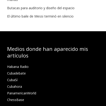
Butacas para auditorio y diseño del espacio
El último baile de Messi terminó en silencio
Medios donde han aparecido mis
artículos
Habana Radio
Cubadebate
CubaSí
Cubahora
PanamericanWorld
ChessBase