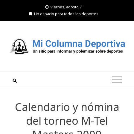
Saltar
viernes, agosto 7
al
Un espacio para todos los deportes
contenido
Calendario y nómina
del torneo M-Tel