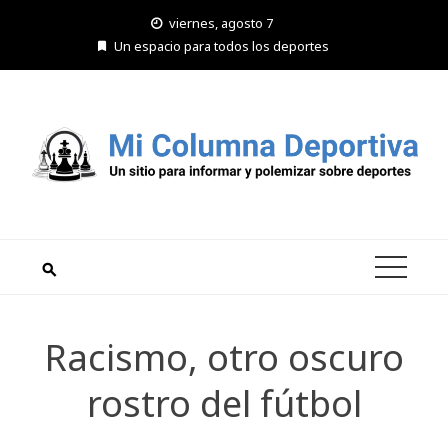
Saltar
viernes, agosto 7
al
Un espacio para todos los deportes
contenido
Racismo, otro oscuro
rostro del fútbol