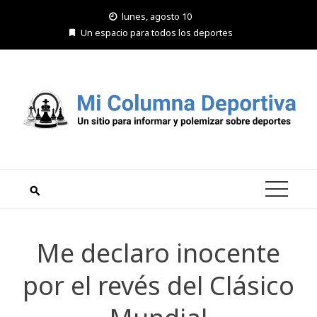
Saltar
lunes, agosto 10
al
Un espacio para todos los deportes
contenido
Me declaro inocente
por el revés del Clásico