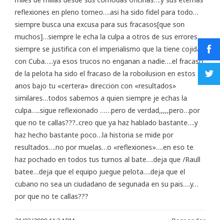
reflexiones en pleno torneo….asi ha sido fidel para todo…
siempre busca una excusa para sus fracasos[que son
muchos]…siempre le echa la culpa a otros de sus errores,
siempre se justifica con el imperialismo que la tiene cojida
con Cuba…..ya esos trucos no enganan a nadie….el fracaso
de la pelota ha sido el fracaso de la roboilusion en estos 50
anos bajo tu «certera» direccion con «resultados»
similares…todos sabemos a quien siempre je echas la
culpa…..sigue reflexionado ……pero de verdad,,,,,pero…por
que no te callas???..creo que ya haz hablado bastante….y
haz hecho bastante poco…la historia se mide por
resultados….no por muelas…o «reflexiones»….en eso te
haz pochado en todos tus turnos al bate….deja que /Raull
batee…deja que el equipo juegue pelota….deja que el
cubano no sea un ciudadano de segunada en su pais….y…
por que no te callas???