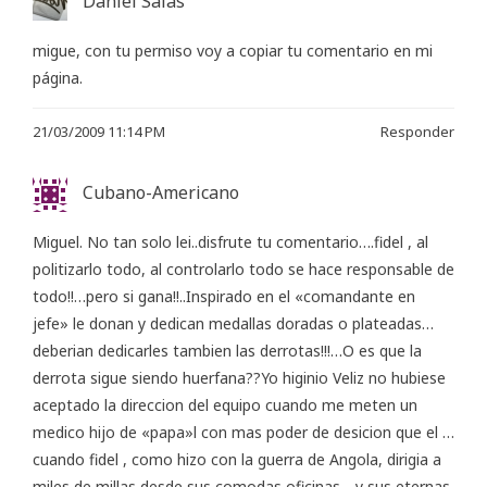
Daniel Salas
migue, con tu permiso voy a copiar tu comentario en mi
página.
21/03/2009 11:14 PM
Responder
Cubano-Americano
Miguel. No tan solo lei..disfrute tu comentario….fidel , al
politizarlo todo, al controlarlo todo se hace responsable de
todo!!…pero si gana!!..Inspirado en el «comandante en
jefe» le donan y dedican medallas doradas o plateadas…
deberian dedicarles tambien las derrotas!!!…O es que la
derrota sigue siendo huerfana??Yo higinio Veliz no hubiese
aceptado la direccion del equipo cuando me meten un
medico hijo de «papa»l con mas poder de desicion que el …
cuando fidel , como hizo con la guerra de Angola, dirigia a
miles de millas desde sus comodas oficinas….y sus eternas