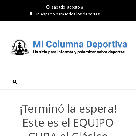
Saltar
sábado, agosto 8
al
Un espacio para todos los deportes
contenido
¡Terminó la espera!
Este es el EQUIPO