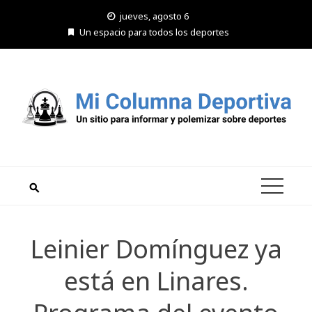
Saltar
jueves, agosto 6
al
Un espacio para todos los deportes
contenido
Leinier Domínguez ya
está en Linares.