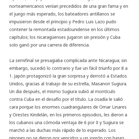
norteamericanos venían precedidos de una gran fama y en
el juego más esperado, los bateadores antillanos se
impusieron desde el principio y Pedro Luis Lazo pudo
contener la remontada estadounidense en los últimos
capítulos; los nicaragüenses jugaron sin presión y Cuba
solo ganó por una carrera de diferencia.
La semifinal se presagiaba complicada ante Nicaragua; sin
embargo, sucedió lo contrario y fue un fácil triunfo por 8 a
1. Japón protagonizó la gran sorpresa y derrotó a Estados
Unidos, gracias al trabajo de su estrella, Masanori Sugiura.
Un día después, el mismo Sugiura subió al montículo
contra Cuba en el desafío por el título. La osadía le salió
cara porque los enormes cuadrangulares de Omar Linares
y Orestes Kindelán, en los primeros episodios, les dieron a
los cubanos una cómoda ventaja de 6 por 0 y Sugiura se
marchó a las duchas más rápido de lo esperado. Los
nipones no se dieron por vencidos y un jonrón con bases