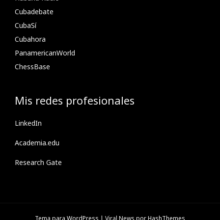
Cubadebate
CubaSí
Cubahora
PanamericanWorld
ChessBase
Mis redes profesionales
LinkedIn
Academia.edu
Research Gate
Tema para WordPress
|
Viral News
por HashThemes