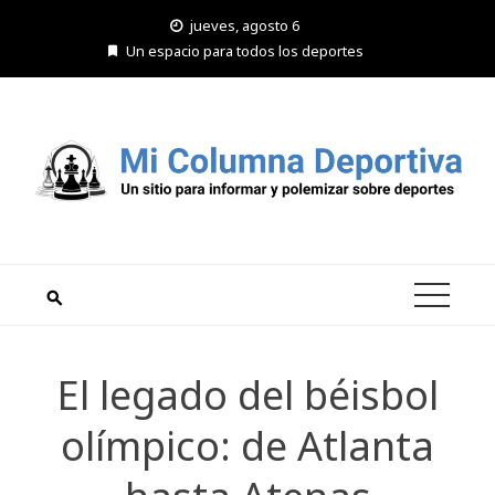
Saltar
jueves, agosto 6
al
Un espacio para todos los deportes
contenido
El legado del béisbol
olímpico: de Atlanta