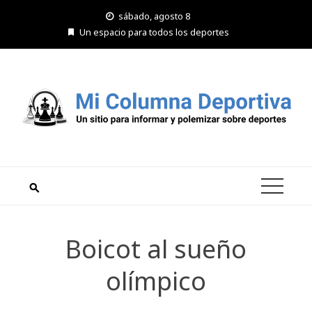
Saltar
sábado, agosto 8
al
Un espacio para todos los deportes
contenido
Boicot al sueño
olímpico