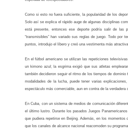
Como si esto no fuera suficiente, la popularidad de los depo
Solo así se explica el rápido auge de algunas disciplinas como
está presente, entonces ese deporte podría salir de las p
“transmisibles” han variado sus reglas de juego. Todo por 
puntos, introdujo el líbero y creó una vestimenta más atractiv
En el fútbol americano se utilizan las repeticiones televisivas
un kimono azul; la esgrima exigió que sus atletas emplearan
también decidieron seguir el ritmo de los tiempos de dominio te
modalidades de la lucha, puede tener varias explicaciones
espectáculo más comerciable, aun en contra de la verdadera c
En Cuba, con un sistema de medios de comunicación diferente 
el último lustro. Durante los pasados Juegos Panamericanos
que pudiera repetirse en Beijing. Además, en los momentos 
que los canales de alcance nacional reacomoden su programaci