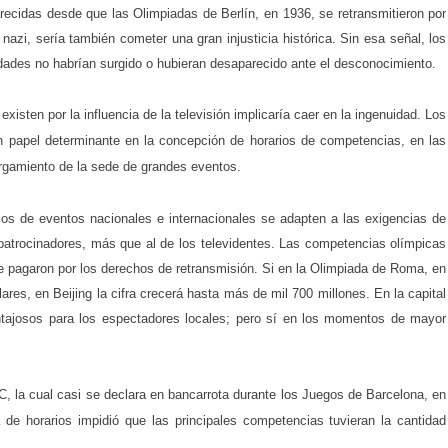
parecidas desde que las Olimpiadas de Berlín, en 1936, se retransmitieron por
nazi, sería también cometer una gran injusticia histórica. Sin esa señal, los
dades no habrían surgido o hubieran desaparecido ante el desconocimiento.
sten por la influencia de la televisión implicaría caer en la ingenuidad. Los
n papel determinante en la concepción de horarios de competencias, en las
torgamiento de la sede de grandes eventos.
ios de eventos nacionales e internacionales se adapten a las exigencias de
s patrocinadores, más que al de los televidentes. Las competencias olímpicas
ue pagaron por los derechos de retransmisión. Si en
la Olimpiada
de Roma, en
es, en Beijing la cifra crecerá hasta más de mil 700 millones. En la capital
ntajosos para los espectadores locales; pero sí en los momentos de mayor
C, la cual casi se declara en bancarrota durante los Juegos de Barcelona, en
 de horarios impidió que las principales competencias tuvieran la cantidad