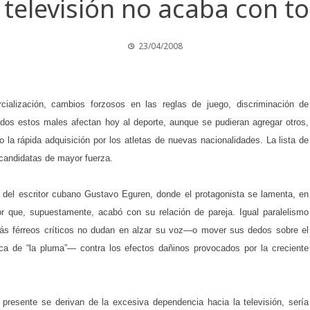
 televisión no acaba con t
23/04/2008
ialización, cambios forzosos en las reglas de juego, discriminación de
dos estos males afectan hoy al deporte, aunque se pudieran agregar otros,
 la rápida adquisición por los atletas de nuevas nacionalidades. La lista de
s candidatas de mayor fuerza.
to del escritor cubano Gustavo Eguren, donde el protagonista se lamenta, en
or que, supuestamente, acabó con su relación de pareja. Igual paralelismo
 más férreos críticos no dudan en alzar su voz—o mover sus dedos sobre el
nica de “la pluma”— contra los efectos dañinos provocados por la creciente
resente se derivan de la excesiva dependencia hacia la televisión, sería