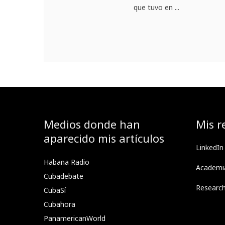
que tuvo en ...
Medios donde han
Mis r
aparecido mis artículos
LinkedIn
Habana Radio
Academi
Cubadebate
Researc
CubaSí
Cubahora
PanamericanWorld