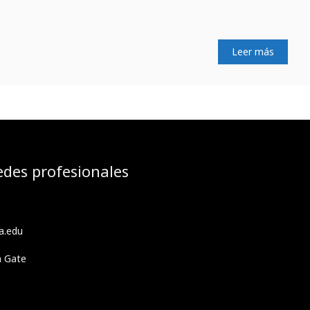
Leer más
edes profesionales
a.edu
h Gate