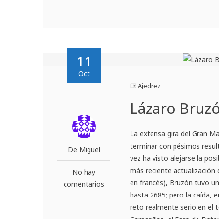
11
Oct
Ajedrez
Lázaro Bruzó
La extensa gira del Gran M
terminar con pésimos result
De Miguel
vez ha visto alejarse la pos
más reciente actualización d
No hay
en francés), Bruzón tuvo u
comentarios
hasta 2685; pero la caída, 
reto realmente serio en el 