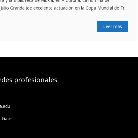
rra y la Biblioteca de Muxía, en A Coruña. La nómina del
Julio Granda (de excelente actuación en la Copa Mundial de Tr...
Leer más
edes profesionales
a.edu
h Gate