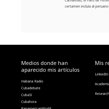
Camariñas, el Faro de Fiste
certamen incluía al peruano 
Medios donde han
Mis r
aparecido mis artículos
LinkedIn
Habana Radio
Academi
Cubadebate
Researc
CubaSí
Cubahora
PanamericanWorld