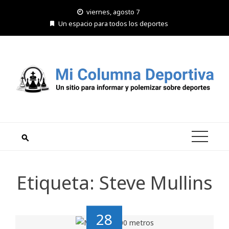
Saltar
viernes, agosto 7
al
Un espacio para todos los deportes
contenido
Etiqueta:
Steve Mullins
28