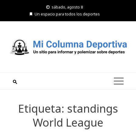
Saltar
sábado, agosto 8
al
Un espacio para todos los deportes
contenido
Etiqueta:
standings
World League