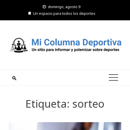
Saltar
domingo, agosto 9
al
Un espacio para todos los deportes
contenido
Etiqueta:
sorteo