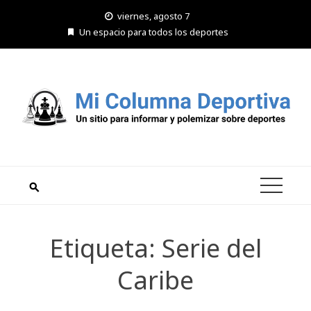
Saltar
viernes, agosto 7
al
Un espacio para todos los deportes
contenido
Etiqueta:
Serie del
Caribe