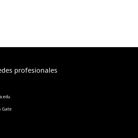
edes profesionales
a.edu
h Gate