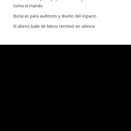
toma el mando
Butacas para auditorio y diseño del espacio
El último baile de Messi terminó en silencio