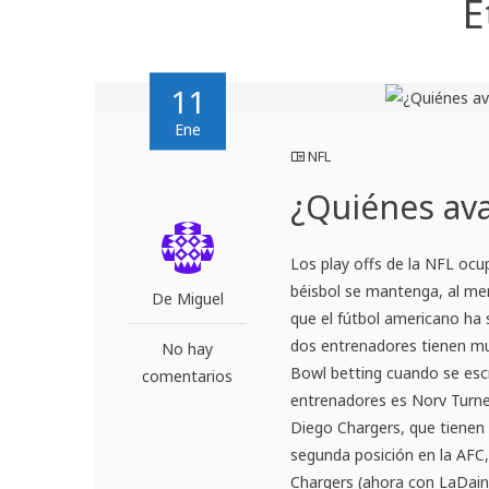
E
11
Ene
NFL
¿Quiénes av
Los play offs de la NFL ocup
béisbol se mantenga, al me
De Miguel
que el fútbol americano ha
dos entrenadores tienen muy
No hay
Bowl betting cuando se escri
comentarios
entrenadores es Norv Turne
Diego Chargers, que tienen 
segunda posición en la AFC, 
Chargers (ahora con LaDain