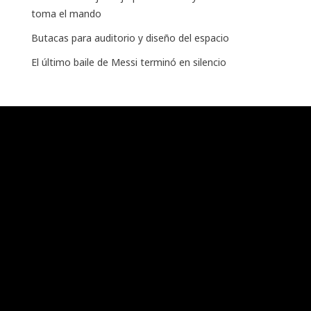
toma el mando
Butacas para auditorio y diseño del espacio
El último baile de Messi terminó en silencio