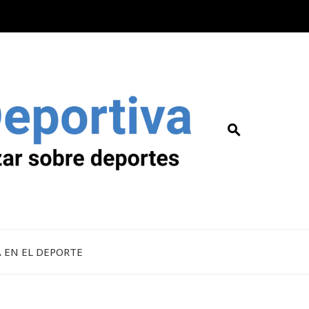
A EN EL DEPORTE