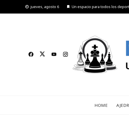
Saltar
jueves, agosto 6
Un espacio para todos los depor
al
contenido
HOME
AJED