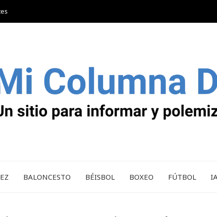
tes
REZ
BALONCESTO
BÉISBOL
BOXEO
FÚTBOL
I