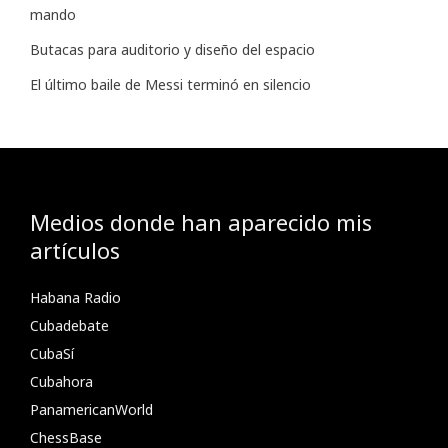
mando
Butacas para auditorio y diseño del espacio
El último baile de Messi terminó en silencio
Medios donde han aparecido mis
artículos
Habana Radio
Cubadebate
CubaSí
Cubahora
PanamericanWorld
ChessBase