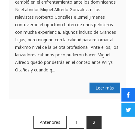
cambió en el enfrentamiento ante los dominicanos.
Ni el abridor Miguel Alfredo González, ni los
relevistas Norberto González e Ismel Jiménes
contuvieron el oportuno bateo de unos peloteros
con mucha experiencia, algunos incluso de Grandes
Ligas, pero ninguno con la calidad para retornar al
máximo nivel de la pelota profesional. Ante ellos, los
lanzadores cubanos poco pudieron hacer. Miguel
Alfredo quedó por detrás en el conteo ante Willys
Otañez y cuando q...
Leer más
Paginación
Anteriores
1
2
de