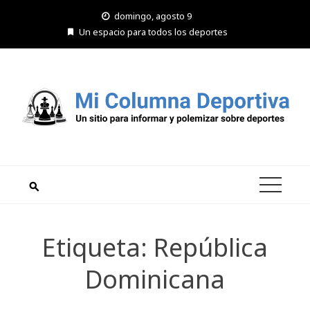
Saltar
domingo, agosto 9
al
Un espacio para todos los deportes
contenido
Etiqueta:
República
Dominicana