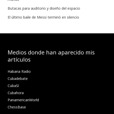
Butacas para auditorio y diseño del espacio
El último baile de Messi terminó en silencio
Medios donde han aparecido mis
artículos
Habana Radio
Cubadebate
CubaSí
Cubahora
PanamericanWorld
ChessBase