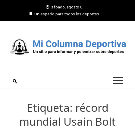
Saltar
sábado, agosto 8
al
Un espacio para todos los deportes
contenido
Etiqueta:
récord
mundial Usain Bolt