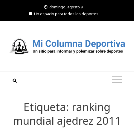
Saltar
domingo, agosto 9
al
Un espacio para todos los deportes
contenido
Etiqueta:
ranking
mundial ajedrez 2011