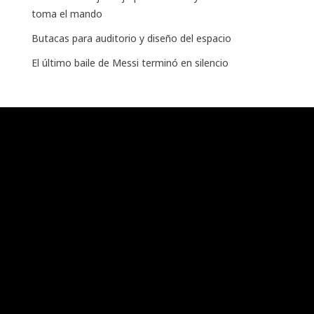
toma el mando
Butacas para auditorio y diseño del espacio
El último baile de Messi terminó en silencio