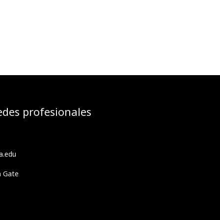
edes profesionales
a.edu
h Gate