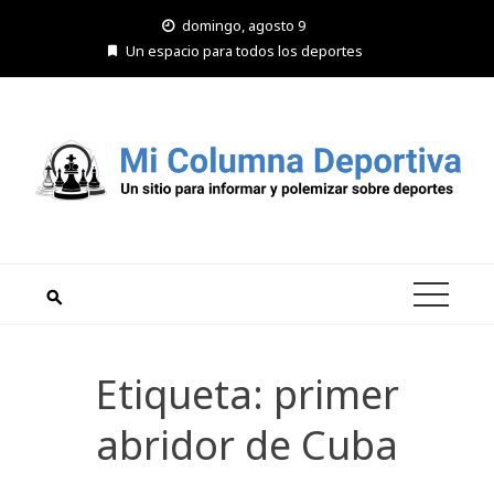
Saltar
domingo, agosto 9
al
Un espacio para todos los deportes
contenido
Etiqueta:
primer
abridor de Cuba