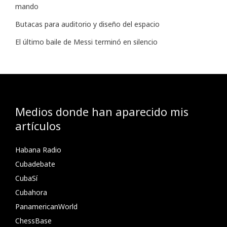
mando
Butacas para auditorio y diseño del espacio
El último baile de Messi terminó en silencio
Medios donde han aparecido mis
artículos
Habana Radio
Cubadebate
CubaSí
Cubahora
PanamericanWorld
ChessBase