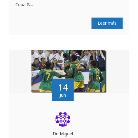
Cuba &...
Leer más
14
Jun
De Miguel