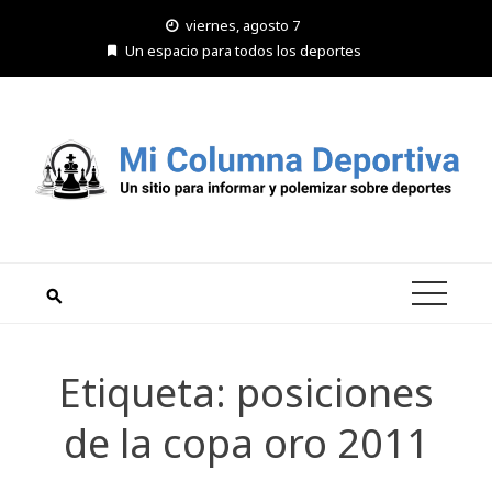
Saltar
viernes, agosto 7
al
Un espacio para todos los deportes
contenido
Etiqueta:
posiciones
de la copa oro 2011