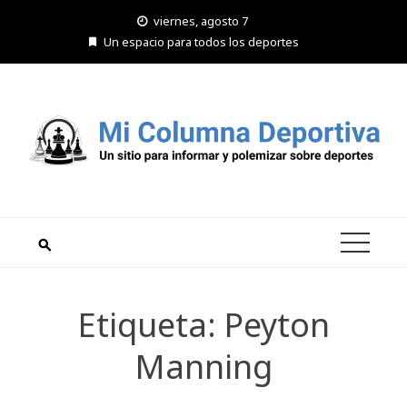
Saltar
viernes, agosto 7
al
Un espacio para todos los deportes
contenido
Etiqueta:
Peyton
Manning