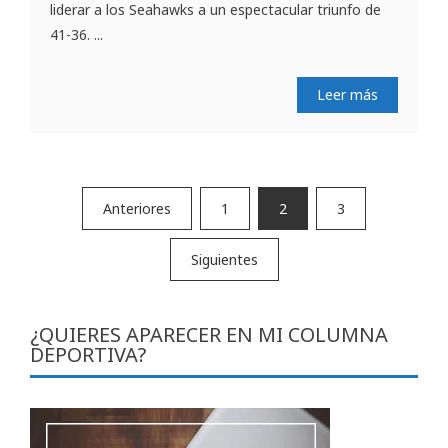
liderar a los Seahawks a un espectacular triunfo de
41-36. ...
Leer más
Paginación
Anteriores
1
2
3
de
Siguientes
entradas
¿QUIERES APARECER EN MI COLUMNA
DEPORTIVA?