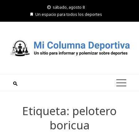
Saltar
sábado, agosto 8
al
Un espacio para todos los deportes
contenido
Etiqueta:
pelotero
boricua