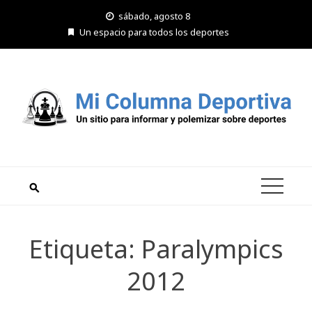
Saltar
sábado, agosto 8
al
Un espacio para todos los deportes
contenido
Etiqueta:
Paralympics
2012