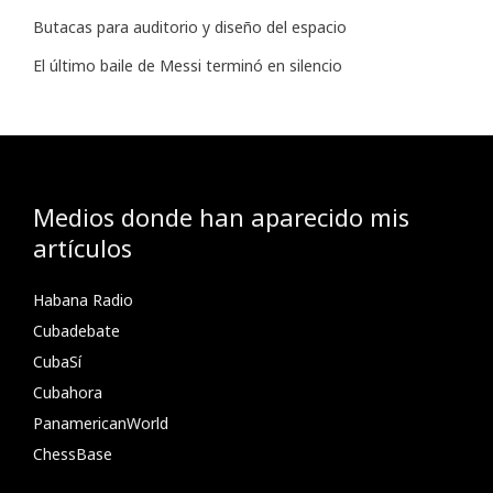
Butacas para auditorio y diseño del espacio
El último baile de Messi terminó en silencio
Medios donde han aparecido mis
artículos
Habana Radio
Cubadebate
CubaSí
Cubahora
PanamericanWorld
ChessBase