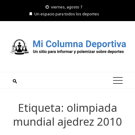
Saltar
viernes, agosto 7
al
Un espacio para todos los deportes
contenido
Etiqueta:
olimpiada
mundial ajedrez 2010