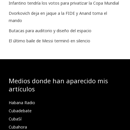
Infantino tendría los votos para privatizar la Copa Mundial
Dvorkovich deja en jaque a la FIDE y Anand toma el
mando
Butacas para auditorio y diseño del espacio
El último baile de Messi terminó en silencio
Medios donde han aparecido mis
artículos
Habana Radio
Cubadebate
CubaSí
Cubahora