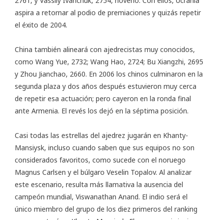
2761, y Vassily Ivanchuk, 2754, noveno. Con ellos, Ucrania
aspira a retornar al podio de premiaciones y quizás repetir
el éxito de 2004.
China también alineará con ajedrecistas muy conocidos,
como Wang Yue, 2732; Wang Hao, 2724; Bu Xiangzhi, 2695
y Zhou Jianchao, 2660. En 2006 los chinos culminaron en la
segunda plaza y dos años después estuvieron muy cerca
de repetir esa actuación; pero cayeron en la ronda final
ante Armenia. El revés los dejó en la séptima posición.
Casi todas las estrellas del ajedrez jugarán en Khanty-
Mansiysk, incluso cuando saben que sus equipos no son
considerados favoritos, como sucede con el noruego
Magnus Carlsen y el búlgaro Veselin Topalov. Al analizar
este escenario, resulta más llamativa la ausencia del
campeón mundial, Viswanathan Anand. El indio será el
único miembro del grupo de los diez primeros del ranking