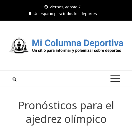
Saltar
viernes, agosto 7
al
Un espacio para todos los deportes
contenido
Pronósticos para el
ajedrez olímpico