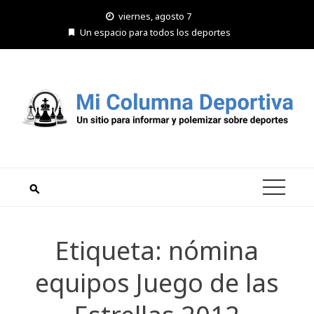
Saltar
viernes, agosto 7
al
Un espacio para todos los deportes
contenido
Etiqueta:
nómina
equipos Juego de las