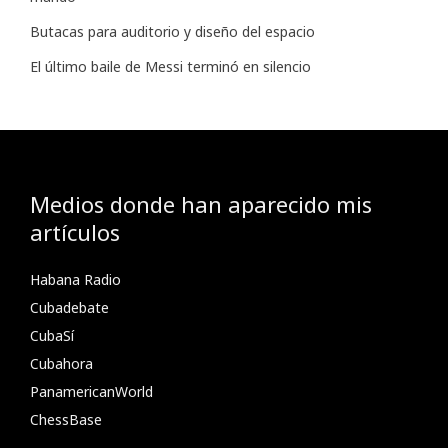
Butacas para auditorio y diseño del espacio
El último baile de Messi terminó en silencio
Medios donde han aparecido mis
artículos
Habana Radio
Cubadebate
CubaSí
Cubahora
PanamericanWorld
ChessBase