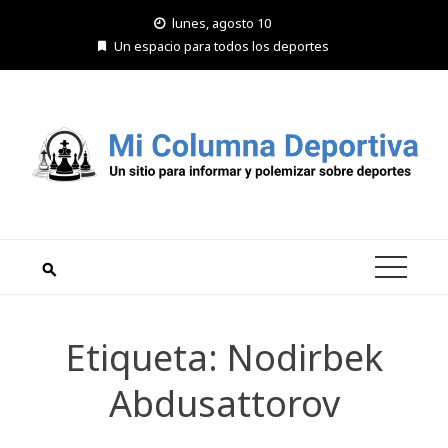
Saltar
lunes, agosto 10
al
Un espacio para todos los deportes
contenido
Etiqueta:
Nodirbek
Abdusattorov