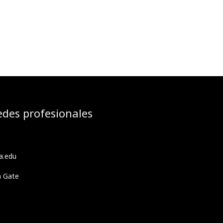
edes profesionales
a.edu
h Gate