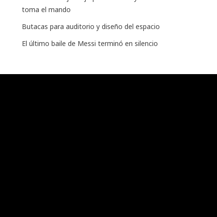
toma el mando
Butacas para auditorio y diseño del espacio
El último baile de Messi terminó en silencio