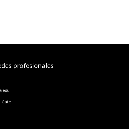
edes profesionales
a.edu
h Gate