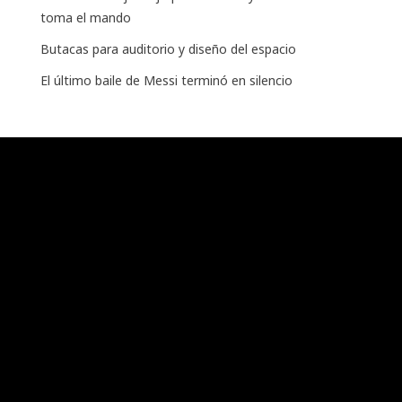
toma el mando
Butacas para auditorio y diseño del espacio
El último baile de Messi terminó en silencio