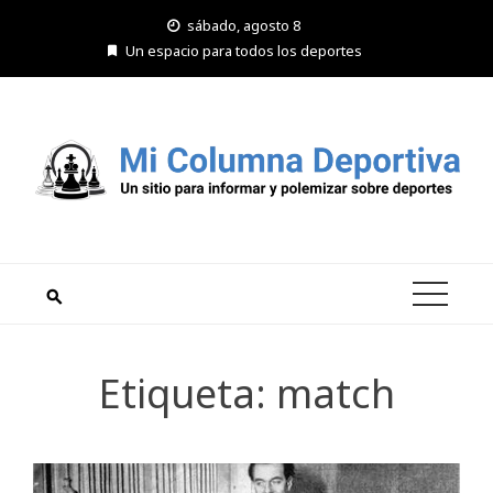
Saltar
sábado, agosto 8
al
Un espacio para todos los deportes
contenido
Etiqueta:
match