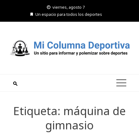
Saltar
viernes, agosto 7
al
Un espacio para todos los deportes
contenido
Etiqueta:
máquina de
gimnasio