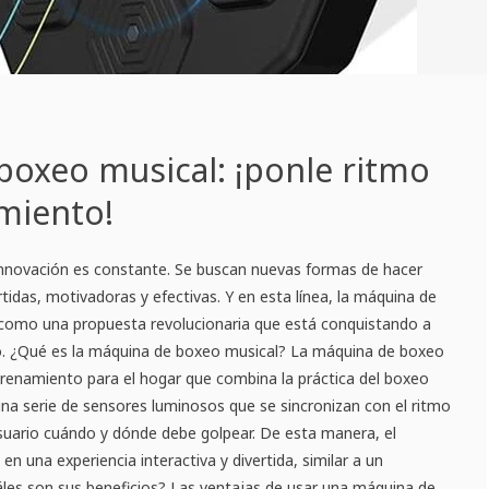
boxeo musical: ¡ponle ritmo
miento!
 innovación es constante. Se buscan nuevas formas de hacer
tidas, motivadoras y efectivas. Y en esta línea, la máquina de
como una propuesta revolucionaria que está conquistando a
po. ¿Qué es la máquina de boxeo musical? La máquina de boxeo
trenamiento para el hogar que combina la práctica del boxeo
na serie de sensores luminosos que se sincronizan con el ritmo
usuario cuándo y dónde debe golpear. De esta manera, el
n una experiencia interactiva y divertida, similar a un
áles son sus beneficios? Las ventajas de usar una máquina de