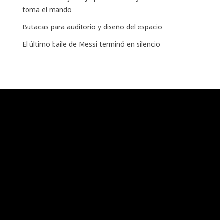
toma el mando
Butacas para auditorio y diseño del espacio
El último baile de Messi terminó en silencio