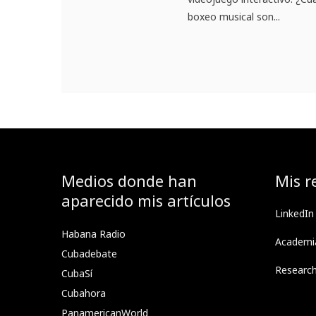
boxeo musical son...
Medios donde han
Mis r
aparecido mis artículos
LinkedIn
Habana Radio
Academi
Cubadebate
Researc
CubaSí
Cubahora
PanamericanWorld