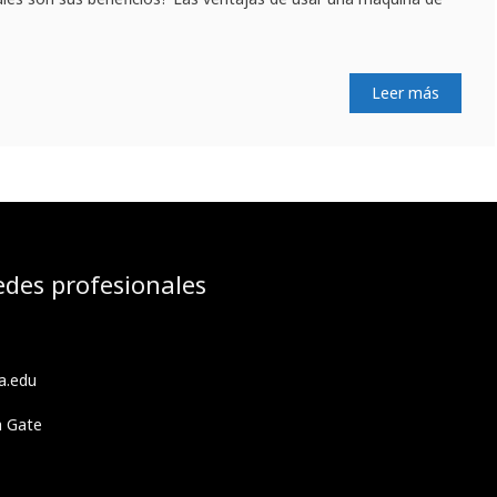
Leer más
edes profesionales
a.edu
h Gate