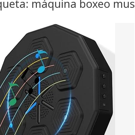
queta:
máquina boxeo musi