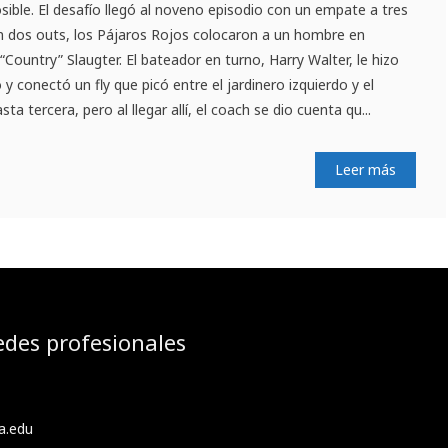
osible. El desafío llegó al noveno episodio con un empate a tres
on dos outs, los Pájaros Rojos colocaron a un hombre en
“Country” Slaugter. El bateador en turno, Harry Walter, le hizo
y conectó un fly que picó entre el jardinero izquierdo y el
ta tercera, pero al llegar allí, el coach se dio cuenta qu...
Leer más
edes profesionales
a.edu