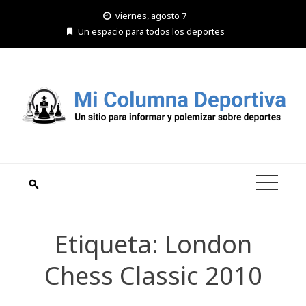
Saltar
viernes, agosto 7
al
Un espacio para todos los deportes
contenido
Etiqueta:
London
Chess Classic 2010