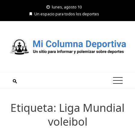
Saltar
lunes, agosto 10
al
Un espacio para todos los deportes
contenido
Etiqueta:
Liga Mundial
voleibol