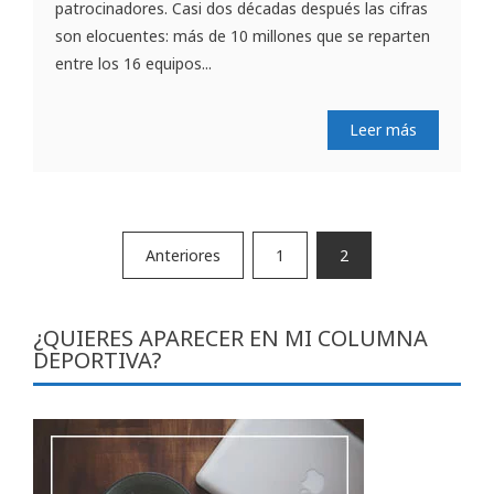
patrocinadores. Casi dos décadas después las cifras
son elocuentes: más de 10 millones que se reparten
entre los 16 equipos...
Leer más
Paginación
Anteriores
1
2
de
entradas
¿QUIERES APARECER EN MI COLUMNA
DEPORTIVA?